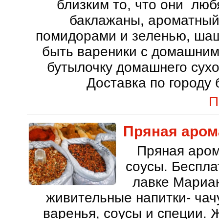
близким то, что они лю
баклажаны, ароматный 
помидорами и зеленью, шаш
быть вареники с домашним
бутылочку домашнего сухо
Доставка по город
П
Пряная аром
Пряная аром
соусы. Беспл
лавке Мариан
живительные напитки- чач
варенья, соусы и специи. 