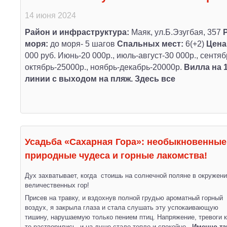
14 июня 2024
Район и инфраструктура:
Маяк, ул.Б.Эзугбая, 357
моря:
до моря- 5 шагов
Спальных мест:
6(+2)
Цена
000 руб. Июнь-20 000р., июль-август-30 000р., сентяб
октябрь-25000р., ноябрь-декабрь-20000р.
Вилла на 
линии с выходом на пляж. Здесь все
Усадьба «Сахарная Гора»: необыкновенные
природные чудеса и горные лакомства!
Дух захватывает, когда стоишь на солнечной поляне в окружен
величественных гор!
Присев на травку, и вздохнув полной грудью ароматный горный
воздух, я закрыла глаза и стала слушать эту успокаивающую
тишину, нарушаемую только пением птиц. Напряжение, тревоги к
то растворились, и на душе стало тепло и спокойно.
Именно та